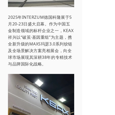
2025年
INTERZUM
德国科隆
展
于5
月20-23日盛大启幕。作为中国五
金制造领域的标杆企业
之一
，
KEAX
祥兴
以“破茧·基因重组”为主题，携
全新升级的
MAXS玛瑟3.0系列铰链
及全场景解决方案亮相展会，向全
球市场展现其深耕38年的专精技术
与品牌国际化战略
。