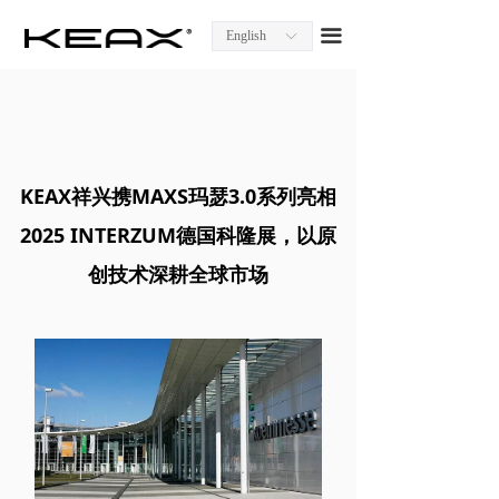
Homepage
끀
English
ꀅ
About KEAX
Product Center
Explore KEAX
KEAX祥兴携MAXS玛瑟3.0系列亮相
Media Center
2025 INTERZUM德国科隆展，以原
创技术深耕全球市场
Contact Us