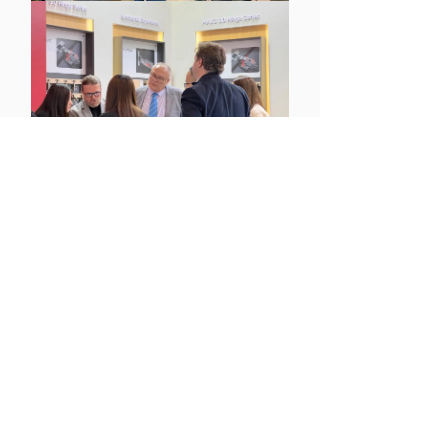
三、深耕38年匠心基因，加速全球
市场布局
KEAX祥兴自1987年成立以来，始
终专注铰链研发制造，产品通过瑞
士SGS、
德国TUV
、
美国
ANSI/KCMA等国际权威认证
。本次
参展进一步强化品牌国际化形象，
通过科隆展的全球曝光，深化与欧